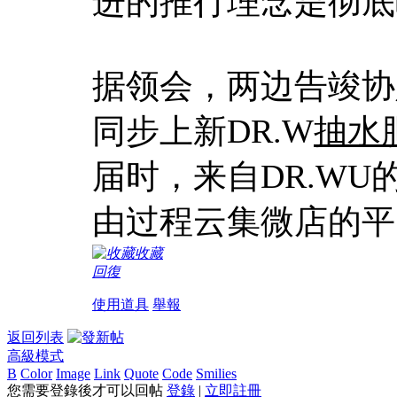
进的推行理念是彻底
据领会，两边告竣协
同步上新DR.W
抽水
届时，来自DR.W
由过程云集微店的平
收藏
回復
使用道具
舉報
返回列表
高級模式
B
Color
Image
Link
Quote
Code
Smilies
您需要登錄後才可以回帖
登錄
|
立即註冊