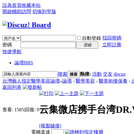
設為首頁
收藏本站
開啟輔助訪問
切換到窄版
找回密碼
自動登錄
密碼
立即註冊
登錄
快捷導航
論壇
BBS
搜索
熱搜:
活動
交友
discuz
搜索
台灣藝人指定醫學美容論壇
»
論壇
›
醫學美容
›
醫美術後保養
›
返回列表
云集微店携手台湾DR
查看:
1585
|
回復:
0
[複製鏈接]
電梯直達