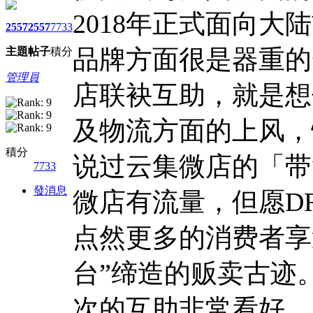
2018年正式面向大
2557
2557
7733
品牌方面很是器重的
主題
帖子
積分
管理員
店联袂互助，就是想
及物流方面的上风，
積分
说过云集微店的「带
7733
發消息
微店有流量，但愿D
点然更多的消费者享
台”缔造的贩卖古迹
次的互助非常看好。