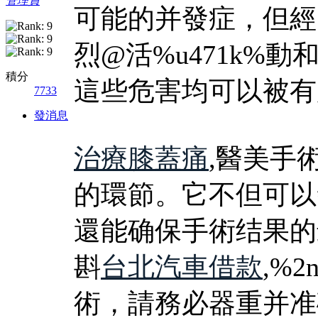
管理員
可能的并發症，但經
烈@活%u471k%動
積分
這些危害均可以被有
7733
發消息
治療膝蓋痛
,醫美手
的環節。它不但可以
還能确保手術结果的
斟
台北汽車借款
,%
術，請務必器重并准