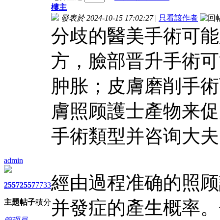
樓主
發表於 2024-10-15 17:02:27
|
只看該作者
分歧的醫美手術可能
方，臉部晋升手術可
肿胀；皮膚磨削手術
膚照顾護士產物来促
手術類型并咨询大夫
admin
經由過程准确的照顾
2557
2557
7733
并發症的產生概率。
主題
帖子
積分