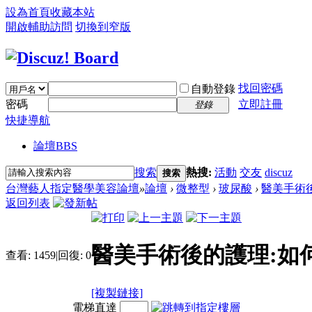
設為首頁
收藏本站
開啟輔助訪問
切換到窄版
找回密碼
自動登錄
密碼
立即註冊
登錄
快捷導航
論壇
BBS
搜索
熱搜:
活動
交友
discuz
搜索
台灣藝人指定醫學美容論壇
»
論壇
›
微整型
›
玻尿酸
›
醫美手術後
返回列表
醫美手術後的護理:如
查看:
1459
|
回復:
0
[複製鏈接]
電梯直達