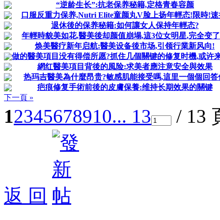
“逆龄生长”:抗老保养秘籍,定格青春容颜
口服反重力保养,Nutri Elite童颜丸V脸上扬年輕态!限時!速
退休後的保养秘籍:如何讓女人保持年輕态?
年輕時貌美如花,醫美後却颜值崩塌,這3位女明星,完全变
焕美醫疗新年启航:醫美设备後市场,引领行業新风向!
做的醫美項目没有得偿所愿?抓住几個關键的修复时機,或许
網红醫美項目背後的風险:求美者應注意安全與效果
热玛吉醫美為什麼昂贵?敏感肌能接受嗎,這里一個個回答
疤痕修复手術前後的皮膚保養:维持长期效果的關键
下一頁 »
1
2
3
4
5
6
7
8
9
10
... 13
/ 13
返 回