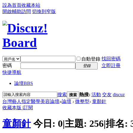
設為首頁
收藏本站
開啟輔助訪問
切換到窄版
找回密碼
自動登錄
密碼
立即註冊
登錄
快捷導航
論壇
BBS
搜索
熱搜:
活動
交友
discuz
搜索
台灣藝人指定醫學美容論壇
»
論壇
›
微整型
›
童顏針
收藏本版
|
訂閱
童顏針
今日:
0
|
主題:
256
|
排名: