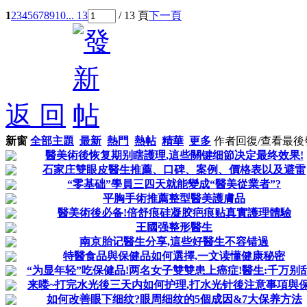
1
2
3
4
5
6
7
8
9
10
... 13
/ 13 頁
下一頁
返 回
新窗
全部主題
最新
熱門
熱帖
精華
更多
作者
回復/查看
最後
醫美術後恢复期别瞎護理,這些關键细節决定最终效果!
石家庄雙眼皮醫生推薦、口碑、案例、價格表以及避雷
“零基础”學員三四天就能變成“醫美從業者”?
平胸手術推薦整型醫美護膚品
醫美術後必备!倍舒痕硅凝胶疤痕贴真實護理體驗
王國强整形醫生
南京胎记醫生分享,這些好醫生不容错過
特醫食品與保健品如何選擇,一文读懂健康秘密
“为显年轻”吃保健品!两名女子雙雙患上癌症!醫生:千万别
来喽~打完水光後三天内如何护理,打水光针後注意事項與
如何改善眼下细纹?眼周细纹的5個成因&7大保养方法